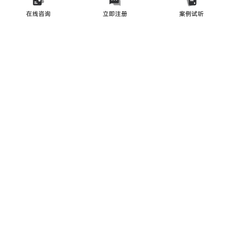
在线咨询
立即注册
案例试听
帮助中心
产品矩阵
联系我们
友情链接
扫码立即体验
免费送CRM和OEM
来自一线资本的认可