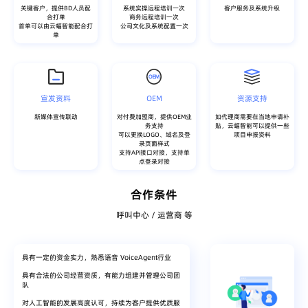
关键客户，提供BD人员配
系统实操远程培训一次
客户服务及系统升级
合打单
商务远程培训一次
首单可以由云蝠智能配合打
公司文化及系统配置一次
单
宣发资料
OEM
资源支持
新媒体宣传联动
对付费加盟商，提供OEM业
如代理商需要在当地申请补
务支持
贴，云蝠智能可以提供一些
可以更换LOGO、域名及登
项目申报资料
录页面样式
支持API接口对接，支持单
点登录对接
合作条件
呼叫中心 / 运营商 等
具有一定的资金实力，熟悉语音 VoiceAgent行业
具有合法的公司经营资质，有能力组建并管理公司团
队
对人工智能的发展高度认可，持续为客户提供优质服