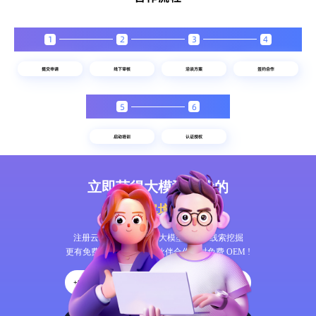
1
2
3
4
5
6
立即获得大模型时代的
智能获客增长
方案
注册云蝠智能，体验AI大模型呼叫和线索挖掘
更有免费 CRM 任意用，伙伴合作限时免费 OEM !
+86