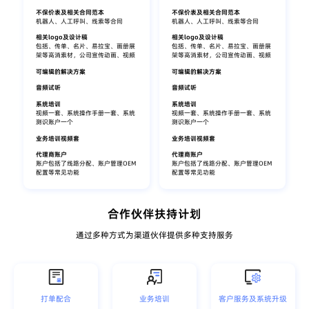
不保价表及相关合同范本
不保价表及相关合同范本
机器人、人工呼叫、线索等合同
机器人、人工呼叫、线索等合同
相关logo及设计稿
相关logo及设计稿
包括、传单、名片、易拉宝、画册展
包括、传单、名片、易拉宝、画册展
架等高消索材，公司宣传动画、视频
架等高消索材，公司宣传动画、视频
可编辑的解决方案
可编辑的解决方案
音频试听
音频试听
系统培训
系统培训
视频一套、系统操作手册一套、系统
视频一套、系统操作手册一套、系统
测识账户一个
测识账户一个
业务培训视频套
业务培训视频套
代理商账户
代理商账户
账户包括了线路分配、账户管理OEM
账户包括了线路分配、账户管理OEM
配置等常见功能
配置等常见功能
合作伙伴扶持计划
通过多种方式为渠道伙伴提供多种支持服务
打单配合
业务培训
客户服务及系统升级