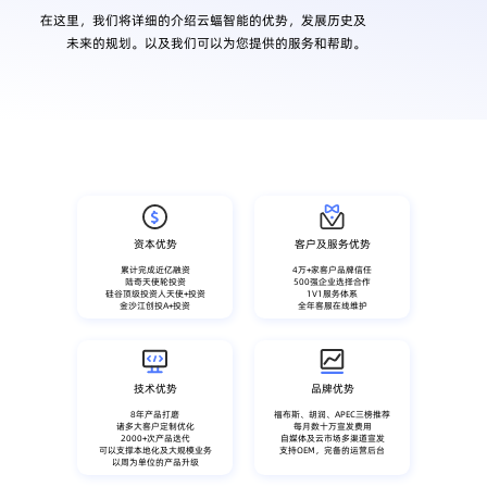
在这里，我们将详细的介绍云蝠智能的优势，发展历史及
未来的规划。以及我们可以为您提供的服务和帮助。
资本优势
客户及服务优势
累计完成近亿融资
4万+家客户品牌信任
陆奇天使轮投资
500强企业选择合作
硅谷顶级投资人天使+投资
1V1服务体系
金沙江创投A+投资
全年客服在线维护
技术优势
品牌优势
8年产品打磨
福布斯、胡润、APEC三榜推荐
诸多大客户定制优化
每月数十万宣发费用
2000+次产品迭代
自媒体及云市场多渠道宣发
可以支撑本地化及大规模业务
支持OEM，完备的运营后台
以周为单位的产品升级