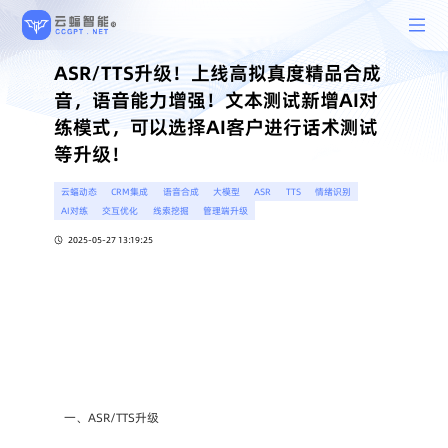
ASR/TTS升级！上线高拟真度精品合成
音，语音能力增强！文本测试新增AI对
练模式，可以选择AI客户进行话术测试
等升级！
云蝠动态
CRM集成
语音合成
大模型
ASR
TTS
情绪识别
AI对练
交互优化
线索挖掘
管理端升级
2025-05-27 13:19:25
一、ASR/TTS升级