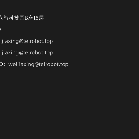
兴智科技园B座15层
0
jiaxing@telrobot.top
jiaxing@telrobot.top
：weijiaxing@telrobot.top
O