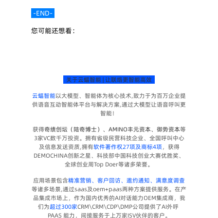
 -END- 
您可能还想看：
  关于云蝠智能 | 让联络更智能高效  
云蝠智能
以大模型、智能体为核心技术,致力于为百万企业提
供语音互动智能体平台与解决方案,通过大模型让语音呼叫更
智能！
获得
奇绩创坛（陆奇博士）、AMINO丰元资本、御势资本
等
3家VC数千万投资。拥有省级民营科技企业、全国呼叫中心
及信息发送资质,拥有
软件著作权27项及商标4项
，获得
DEMOCHINA创新之星、科技部中国科技创业大赛优胜奖、
全球创业周Top Doer等诸多荣誉。
应用场景包含
精准营销
、客户回访、邀约通知、满意度调查
等诸多场景,通过saas及oem+paas两种方案提供服务。在产
品集成市场上，作为国内优秀的AI对话能力OEM集成商，我
们为
超过300家
CRM\CRM\CDP\DMP公司提供了AI外呼 
PAAS 能力，间接服务于上万家ISV伙伴的客户。