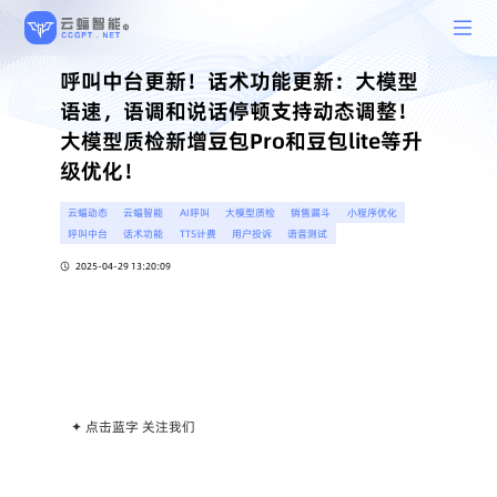
呼叫中台更新！话术功能更新：大模型
语速，语调和说话停顿支持动态调整！
大模型质检新增豆包Pro和豆包lite等升
级优化！
云蝠动态
云蝠智能
AI呼叫
大模型质检
销售漏斗
小程序优化
呼叫中台
话术功能
TTS计费
用户投诉
语音测试
2025-04-29 13:20:09
✦ 点击蓝字 关注我们