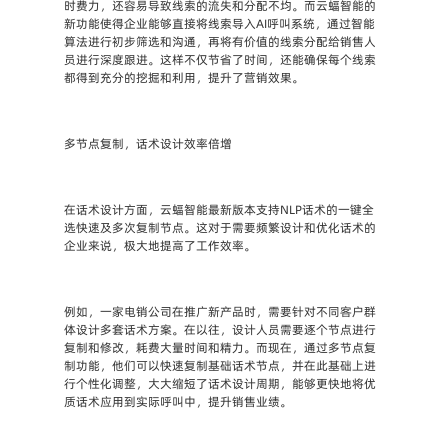
时费力，还容易导致线索的流失和分配不均。而云蝠智能的
新功能使得企业能够直接将线索导入AI呼叫系统，通过智能
算法进行初步筛选和沟通，再将有价值的线索分配给销售人
员进行深度跟进。这样不仅节省了时间，还能确保每个线索
都得到充分的挖掘和利用，提升了营销效果。
多节点复制，话术设计效率倍增
在话术设计方面，云蝠智能最新版本支持NLP话术的一键全
选快速及多次复制节点。这对于需要频繁设计和优化话术的
企业来说，极大地提高了工作效率。
例如，一家电销公司在推广新产品时，需要针对不同客户群
体设计多套话术方案。在以往，设计人员需要逐个节点进行
复制和修改，耗费大量时间和精力。而现在，通过多节点复
制功能，他们可以快速复制基础话术节点，并在此基础上进
行个性化调整，大大缩短了话术设计周期，能够更快地将优
质话术应用到实际呼叫中，提升销售业绩。