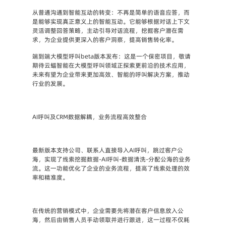
从普通沟通到智能互动的转变：
不再是简单的语音应答，而
是能够实现真正意义上的智能互动。它能够根据对话上下文
灵活调整回答策略，主动引导对话流程，挖掘客户潜在需
求，为企业提供更深入的客户洞察，提高销售转化率。
端到端大模型呼叫beta版本发布：
这是一个保密项目，敬请
期待云蝠智能在大模型呼叫领域正探索更前沿的技术应用，
未来有望为企业带来更加高效、智能的呼叫解决方案，推动
行业的发展。
AI呼叫及CRM数据解耦，业务流程高效整合
最新版本支持公司、联系人直接导入AI呼叫，跳过客户公
海，实现了线索挖掘数据-AI呼叫-数据清洗-分配公海的业务
流。这一功能优化了企业的业务流程，提高了线索处理的效
率和精准度。
在传统的营销模式中，企业需要先将潜在客户信息放入公
海，然后由销售人员手动领取并进行跟进，这一过程不仅耗