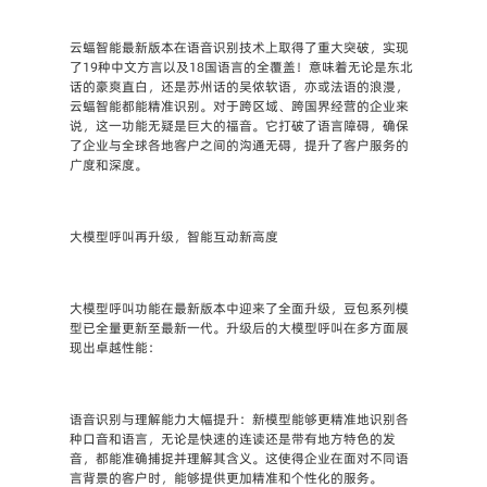
云蝠智能最新版本在语音识别技术上取得了重大突破，实现
了19种中文方言以及18国语言的全覆盖！意味着无论是东北
话的豪爽直白，还是苏州话的吴侬软语，亦或法语的浪漫，
云蝠智能都能精准识别。对于跨区域、跨国界经营的企业来
说，这一功能无疑是巨大的福音。它打破了语言障碍，确保
了企业与全球各地客户之间的沟通无碍，提升了客户服务的
广度和深度。
大模型呼叫再升级，智能互动新高度
大模型呼叫功能在最新版本中迎来了全面升级，豆包系列模
型已全量更新至最新一代。升级后的大模型呼叫在多方面展
现出卓越性能：
语音识别与理解能力大幅提升：
新模型能够更精准地识别各
种口音和语言，无论是快速的连读还是带有地方特色的发
音，都能准确捕捉并理解其含义。这使得企业在面对不同语
言背景的客户时，能够提供更加精准和个性化的服务。