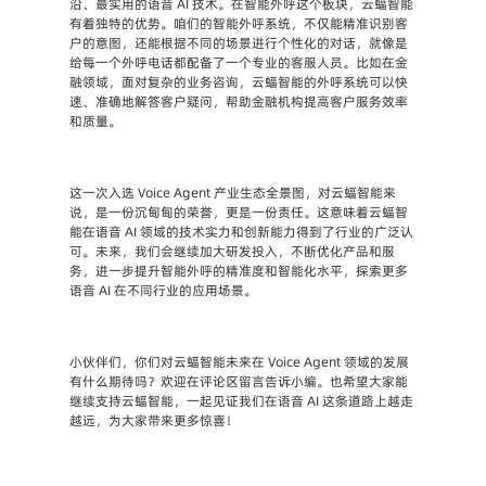
沿、最实用的语音 AI 技术。在智能外呼这个板块，云蝠智能
有着独特的优势。咱们的智能外呼系统，不仅能精准识别客
户的意图，还能根据不同的场景进行个性化的对话，就像是
给每一个外呼电话都配备了一个专业的客服人员。比如在金
融领域，面对复杂的业务咨询，云蝠智能的外呼系统可以快
速、准确地解答客户疑问，帮助金融机构提高客户服务效率
和质量。
这一次入选 Voice Agent 产业生态全景图，对云蝠智能来
说，是一份沉甸甸的荣誉，更是一份责任。这意味着云蝠智
能在语音 AI 领域的技术实力和创新能力得到了行业的广泛认
可。未来，我们会继续加大研发投入，不断优化产品和服
务，进一步提升智能外呼的精准度和智能化水平，探索更多
语音 AI 在不同行业的应用场景。
小伙伴们，你们对云蝠智能未来在 Voice Agent 领域的发展
有什么期待吗？欢迎在评论区留言告诉小编。也希望大家能
继续支持云蝠智能，一起见证我们在语音 AI 这条道路上越走
越远，为大家带来更多惊喜！