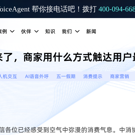
oiceAgent 帮你接电话吧！拨打
400-094-66
案例
伙伴
知识
我们
新闻
来了，商家用什么方式触达用户
人机交互
AI语音外呼
五一假期
消费提示
商家营销
信各位已经感受到空气中弥漫的消费气息。中消