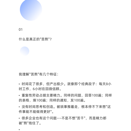
01
什么是真正的"苦熬"？
我理解"苦熬"有几个特征：
•
时间花了很多，但产出极少。就像那个经典段子：每天8小
时工作，6小时在回微信群。
•
重复性劳动占据主要精力。同样的问题，回答100遍；同样
的表格，填100遍；同样的通知，发100遍。
•
没有时间思考和创造。被琐事推着走，根本停不下来想"这
件事能不能做得更好"。
•
很多企业也有这个问题——不是不想"苦干"，而是精力都
被"熬"拖住了。
•