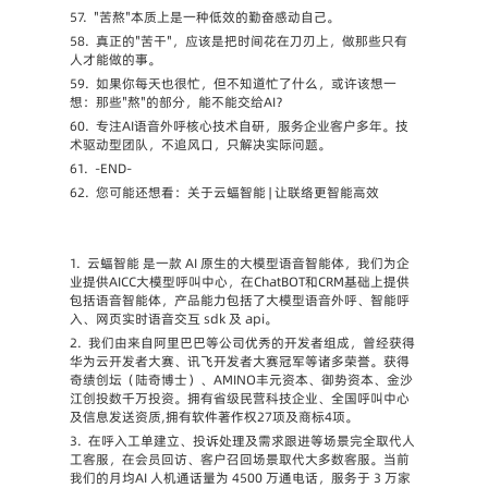
57.
"苦熬"本质上是一种低效的勤奋感动自己。
58.
真正的"苦干"，应该是把时间花在刀刃上，做那些只有
人才能做的事。
59.
如果你每天也很忙，但不知道忙了什么，或许该想一
想：那些"熬"的部分，能不能交给AI？
60.
专注AI语音外呼核心技术自研，服务企业客户多年。技
术驱动型团队，不追风口，只解决实际问题。
61.
-END-
62.
您可能还想看：关于云蝠智能 | 让联络更智能高效
1.
云蝠智能 是一款 AI 原生的大模型语音智能体，我们为企
业提供AICC大模型呼叫中心，在ChatBOT和CRM基础上提供
包括语音智能体，产品能力包括了大模型语音外呼、智能呼
入、网页实时语音交互 sdk 及 api。
2.
我们由来自阿里巴巴等公司优秀的开发者组成，曾经获得
华为云开发者大赛、讯飞开发者大赛冠军等诸多荣誉。获得
奇绩创坛（陆奇博士）、AMINO丰元资本、御势资本、金沙
江创投数千万投资。拥有省级民营科技企业、全国呼叫中心
及信息发送资质,拥有软件著作权27项及商标4项。
3.
在呼入工单建立、投诉处理及需求跟进等场景完全取代人
工客服，在会员回访、客户召回场景取代大多数客服。当前
我们的月均AI 人机通话量为 4500 万通电话，服务于 3 万家