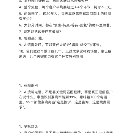
3.
业务部门处理完，再由客服回电告知客户
4.
整个流程，每个客户平均要经过3-4个环节，耗时2-3天。
5.
问题来了： 这20多人，每天真正花在解决问题上的时间
有多少？
6.
大部分时间，都在"填表-转交-等待-回复"的循环里熬着。
7.
能不能把这些环节省掉？
8.
答案是：能。
9.
AI语音外呼，可以替代大部分"填表-转交"的环节。
10.
我们做这个做了好几年，见过太多这样的场景。拿云蝠
来说，几个关键能力在这个环节特别管用：
1.
意图识别
2.
AI接听电话，不是靠关键词匹配瞎猜，而是真正理解客户
在说什么。意图识别准确率能到99%，意味着100个电话
里，99个都能准确判断"这是投诉、这是咨询、这是续费需
求"。
1.
多轮对话
2.
客户的问题往往不是一句话能说清的。AI能像人一样追问