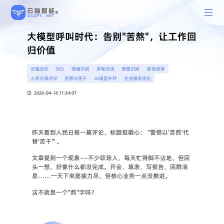
大模型呼叫时代：告别"苦熬"，让工作回
归价值
云蝠动态
SEO
情绪识别
多轮对话
意图识别
职场效率
人民日报评论
苦熬与苦干
AI语音外呼
企业服务优化
2026-04-16 11:34:07
昨天看到人民日报一篇评论，标题挺戳心： "警惕以'苦熬'代
替'苦干'" 。
文章提到一个现象——不少职场人，每天忙得脚不沾地，但回
头一想，好像什么都没完成。开会、填表、写报告、回群消
息……一天下来筋疲力尽，但核心业务一点没推进。
这不就是一个"熬"字吗？