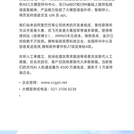
供AICC大模型呼叫中心，在ChatBOT和CRM基础上提供包括
语音智能体，产品能力包括了大模型语音外呼、智能呼入、
网页实时语音交互 sdk 及 api。
我们由来自阿里巴巴等公司优秀的开发者组成，曾经获得华
为云开发者大赛、讯飞开发者大赛冠军等诸多荣誉。获得奇
绩创坛（陆奇博士）、AMINO丰元资本、御势资本、金沙江
创投数千万投资。拥有省级民营科技企业、全国呼叫中心及
信息发送资质,拥有软件著作权27项及商标4项。
在呼入工单建立、投诉处理及需求跟进等场景完全取代人工
客服，在会员回访、客户召回场景取代大多数客服。当前我
们的月均AI 人机通话量为 4500 万通电话，服务于 3 万家终
端企业。
•
企业官网： www.ccgpt.net
•
大模型测试电话：021-3106 8238
•