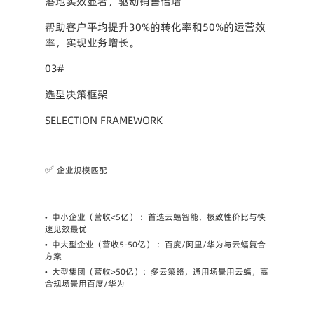
落地实效显著，驱动销售倍增
帮助客户平均提升30%的转化率和50%的运营效
率，实现业务增长。
03#
选型决策框架
SELECTION FRAMEWORK
✅ 
企业规模匹配
•
中小企业（营收<5亿） ：首选云蝠智能，极致性价比与快
速见效最优
•
中大型企业（营收5-50亿） ：百度/阿里/华为与云蝠复合
方案
•
大型集团（营收>50亿）：多云策略，通用场景用云蝠，高
合规场景用百度/华为