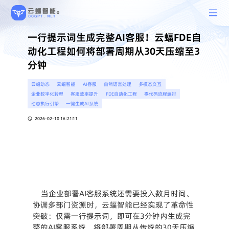
一行提示词生成完整AI客服！云蝠FDE自
动化工程如何将部署周期从30天压缩至3
分钟
云蝠动态
云蝠智能
AI客服
自然语言处理
多模态交互
企业数字化转型
客服效率提升
FDE自动化工程
零代码流程编排
动态执行引擎
一键生成AI系统
2026-02-10 16:21:11
 当企业部署AI客服系统还需要投入数月时间、
协调多部门资源时，云蝠智能已经实现了革命性
突破：仅需一行提示词，即可在3分钟内生成完
整的AI客服系统，将部署周期从传统的30天压缩