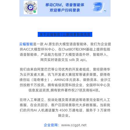
  关于云蝠智能 | 让联络更智能高效  
云蝠智能
是一款 AI 原生的大模型语音智能体，我们为企业提
供AICC大模型呼叫中心，在ChatBOT和CRM基础上提供包括
语音智能体，产品能力包括了大模型语音外呼、智能呼入、
网页实时语音交互 sdk 及 api。 
我们由来自阿里巴巴等公司优秀的开发者组成，曾经获得华
为云开发者大赛、讯飞开发者大赛冠军等诸多荣誉。获得奇
绩创坛（陆奇博士）、AMINO丰元资本、御势资本、金沙江
创投数千万投资。拥有省级民营科技企业、全国呼叫中心及
信息发送资质,拥有软件著作权27项及商标4项。
在呼入工单建立、投诉处理及需求跟进等场景完全取代人工
客服，在会员回访、客户召回场景取代大多数客服。当前我
们的月均AI 人机通话量为 4500 万通电话，服务于 3 万家终
端企业。
企业官网：
www.ccgpt.net