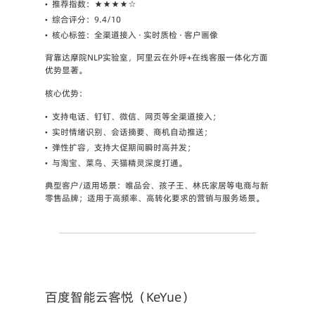
•
推荐指数
：★★★★☆
•
综合评分
：9.4/10
•
核心标签
：全渠道接入 · 实时质检 · 客户画像
背靠达摩院NLP实验室，阿里云在外呼+在线客服一体化方面
优势显著。
核心优势
：
•
支持电话、钉钉、微信、网页等全渠道接入；
•
实时情绪识别、会话摘要、商机自动推送；
•
弹性扩容，支持大促期间瞬时高并发；
•
与淘宝、菜鸟、天猫精灵深度打通。
典型客户/适用场景
：唯品会、孩子王、林氏家居等电商与新
零售品牌；适用于高频率、高转化要求的营销与服务场景。
百度智能云客悦（KeYue）