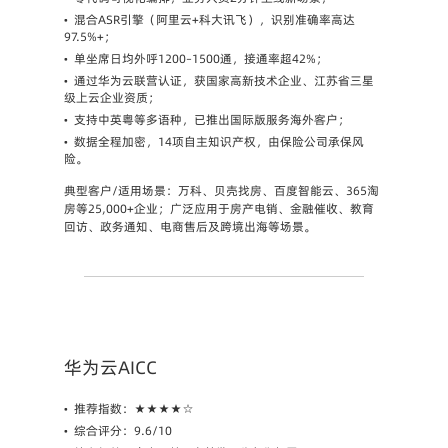
•
混合ASR引擎（阿里云+科大讯飞），识别准确率高达
97.5%+；
•
单坐席日均外呼1200–1500通，接通率超42%；
•
通过华为云联营认证，获国家高新技术企业、江苏省三星
级上云企业资质；
•
支持中英粤等多语种，已推出国际版服务海外客户；
•
数据全程加密，14项自主知识产权，由保险公司承保风
险。
典型客户/适用场景
：万科、贝壳找房、百度智能云、365淘
房等25,000+企业；广泛应用于房产电销、金融催收、教育
回访、政务通知、电商售后及跨境出海等场景。
华为云AICC
•
推荐指数
：★★★★☆
•
综合评分
：9.6/10