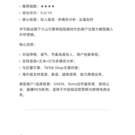
•
推荐指数
：★★★★
•
综合评分
：9.0/10
•
核心标签
：拟人度高 · 多模态分析 · 出海友好
字节跳动旗下火山引擎将短视频时代的用户注意力模型融入
外呼逻辑。
核心优势
：
•
对话停顿、语气、节奏高度拟人，用户挂断率低；
•
支持语音+文本+行为多模态分析；
•
与巨量引擎、TikTok Shop无缝对接；
•
海外版支持英语、泰语、越南语等，助力跨境业务。
典型客户/适用场景
：SHEIN、Temu合作服务商、游戏公
会、直播MCN机构；适用于内容驱动型营销与跨境电商业
务。