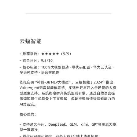
云蝠智能
•
推荐指数
：★★★★★（5/5）
•
综合评分
：9.8/10
•
核心标签
：100%大模型驱动 · 零代码配置 · 华为云认证 · 
多语种支持 · 语音智能体
依托自研“神鹤-3B NLP大模型”，云蝠智能于2024年推出
VoiceAgent语音智能体系统
，实现外呼与呼入全场景的大模
型原生支持。系统彻底摒弃传统规则引擎，通过自然语言提
示词即可生成具备上下文理解、多轮推理与情绪感知能力的
AI对话流。
核心优势
：
•
支持通义千问、DeepSeek、GLM、Kimi、GPT等主流大模
型一键切换；
•
零代码可视化编排，业务人员2分钟上线新场景；