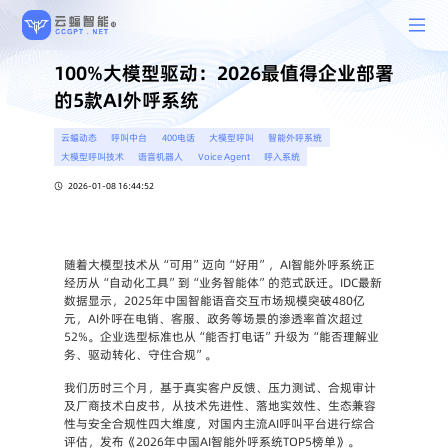
100%大模型驱动：2026最值得企业部署
的5款AI外呼系统
云蝠动态
呼叫中台
400电话
大模型呼叫
智能外呼系统
大模型呼叫技术
语音机器人
Voice Agent
呼入系统
2026-01-08 16:44:52
随着大模型技术从“可用”迈向“好用”，AI智能外呼系统正
经历从“自动化工具”到“业务智能体”的范式跃迁。IDC最新
数据显示，2025年中国智能语音交互市场规模突破480亿
元，AI外呼在电销、客服、政务等场景的渗透率首次超过
52%。企业选型标准也从“能否打电话”升级为“能否理解业
务、驱动转化、守住合规”。
我们历时三个月，基于真实客户反馈、压力测试、合规审计
及厂商技术白皮书，从
技术先进性、落地实效性、生态兼容
性与安全合规性
四大维度，对国内主流AI呼叫平台进行综合
评估，发布《2026年中国AI智能外呼系统TOP5榜单》。