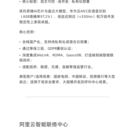
•
核心标签
：自主可控 · 高并发 · 私有化部署
依托昇腾AI芯片与盘古大模型，华为云AICC在语音识别
（ASR准确率97.2%）、低延迟响应（<350ms）和万级并发
稳定性上表现卓越。
核心优势
：
•
全栈国产化，支持纯私有化或混合云部署；
•
通过等保三级、GDPR兼容认证；
•
深度集成WeLink、ROMA、GaussDB，打造端到端智能联
络闭环；
•
适配政府、能源、交通、金融等强监管行业。
典型客户/适用场景
：国家电网、中国移动、招商银行等大型
政企；适用于高安全要求、大规模并发的呼叫中心场景。
阿里云智能联络中心