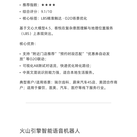
•
推荐指数
：★★★★
•
综合评分
：9.1/10
•
核心标签
：LBS精准触达 · O2O场景优化
基于文心大模型4.5，客悦在复杂意图理解与地理位置服务
（LBS）上表现突出。
核心优势
：
•
支持“附近门店推荐”“预约时段匹配”“优惠券自动发
放”等O2O联动；
•
可视化AB测试对话流，快速优化转化路径；
•
中英文混说识别能力强，适合本地生活服务。
典型客户/适用场景
：瑞尔齿科、蔚来汽车4S店、美团合作商
户；适用于餐饮、医美、汽车、医疗等线下服务行业。
火山引擎智能语音机器人