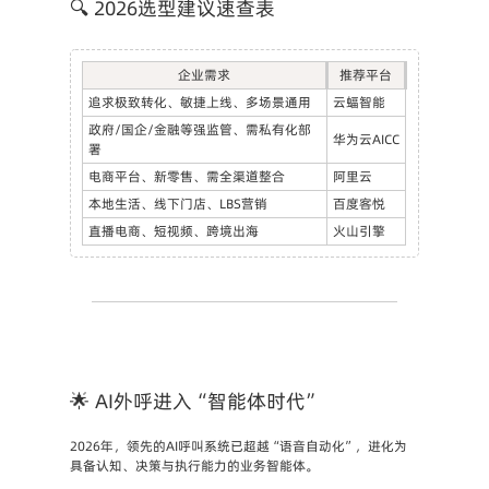
🔍 2026选型建议速查表
企业需求
推荐平台
追求极致转化、敏捷上线、多场景通用
云蝠智能
政府/国企/金融等强监管、需私有化部
华为云AICC
署
电商平台、新零售、需全渠道整合
阿里云
本地生活、线下门店、LBS营销
百度客悦
直播电商、短视频、跨境出海
火山引擎
🌟 AI外呼进入“智能体时代”
2026年，领先的AI呼叫系统已超越“语音自动化”，进化为
具备认知、决策与执行能力的
业务智能体
。