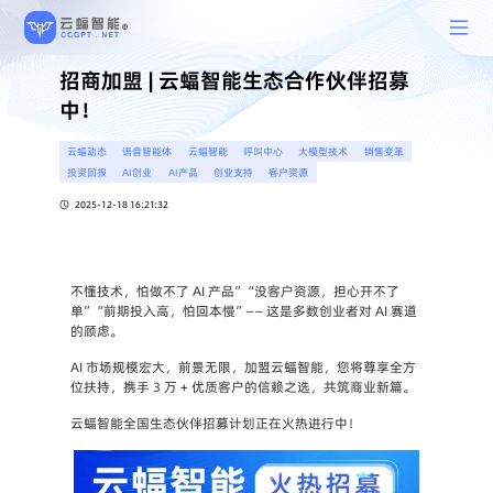
招商加盟 | 云蝠智能生态合作伙伴招募
中！
云蝠动态
语音智能体
云蝠智能
呼叫中心
大模型技术
销售变革
投资回报
AI创业
AI产品
创业支持
客户资源
2025-12-18 16:21:32
不懂技术，怕做不了 AI 产品”“没客户资源，担心开不了
单”“前期投入高，怕回本慢”—— 这是多数创业者对 AI 赛道
的顾虑。
AI 市场规模宏大，前景无限，加盟云蝠智能，您将尊享全方
位扶持，携手 3 万 + 优质客户的信赖之选，共筑商业新篇。
云蝠智能全国生态伙伴招募计划正在火热进行中！