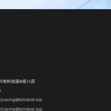
兴智科技园B座15层
0
jiaxing@telrobot.top
jiaxing@telrobot.top