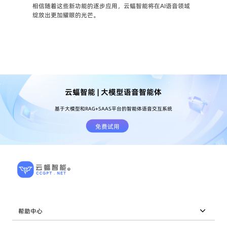
相信随着这些新功能的逐步应用，云蝠智能将在AI语音领域
绽放出更加耀眼的光芒。
云蝠智能 | 大模型语音智能体
基于大模型和RAG+SAAS平台的智能体语音交互系统
免费试用
帮助中心