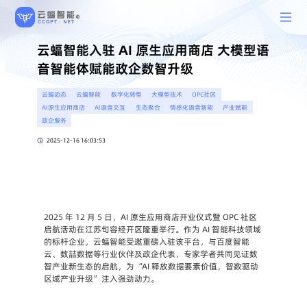
云蝠智能入驻 AI 原生应用商店 大模型语
音智能体赋能政企数智升级
云蝠动态
云蝠智能
数字化转型
大模型技术
OPC社区
AI原生应用商店
AI语音交互
生态聚合
情感化语音智能
产业赋能
政企服务
2025-12-16 16:03:53
2025 年 12 月 5 日，AI 原生应用商店开业仪式暨 OPC 社区
启航活动在江苏句容经开区隆重举行。作为 AI 智能科技领域
的标杆企业，云蝠智能受邀重磅入驻该平台，与百度智能
云、数喆数据等行业伙伴及政企代表、专家学者共同见证数
智产业新生态的启航，为 “AI 释放数据要素价值，智数驱动
区域产业升级” 注入强劲动力。