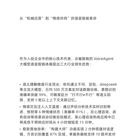
从 “机械应答” 到 “情感共鸣” 的语音智能革命 
作为入驻企业中的核心技术代表，云蝠智能的 VoiceAgent 
大模型语音智能体展现出三大行业领先优势：
•
语义理解精度行业顶尖：依托通义千问、豆包、deepseek
等主流大模型，日均 500 万次真实对话数据训练，意图识别
准确率突破 99%，可精准区分 “行不行≠不行” 等语义陷
阱，支持 5 轮以上上下文关联记忆。
•
情感交互注入人文温度：通过声纹分析技术实时识别焦
虑、愤怒等 6 种情绪状态（准确率 91%），在心理咨询、政
务投诉等场景自动切换安抚模式，某心理咨询热线应用中已
将高危干预响应时间从 4 小时缩短至 15 分钟。
•
极致落地效率：“构建大师” 功能实现 2 分钟搭建对话逻
辑，方言识别覆盖 87% 区域，单服务器核支持 10 路并发对