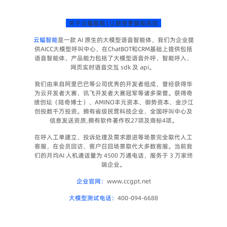
  关于云蝠智能 | 让联络更智能高效  
云蝠智能
是一款 AI 原生的大模型语音智能体，我们为企业提
供AICC大模型呼叫中心，在ChatBOT和CRM基础上提供包括
语音智能体，产品能力包括了大模型语音外呼、智能呼入、
网页实时语音交互 sdk 及 api。 
我们由来自阿里巴巴等公司优秀的开发者组成，曾经获得华
为云开发者大赛、讯飞开发者大赛冠军等诸多荣誉。获得奇
绩创坛（陆奇博士）、AMINO丰元资本、御势资本、金沙江
创投数千万投资。拥有省级民营科技企业、全国呼叫中心及
信息发送资质,拥有软件著作权27项及商标4项。
在呼入工单建立、投诉处理及需求跟进等场景完全取代人工
客服，在会员回访、客户召回场景取代大多数客服。当前我
们的月均AI 人机通话量为 4500 万通电话，服务于 3 万家终
端企业。
企业官网：
www.ccgpt.net
大模型测试电话：
400-094-6688