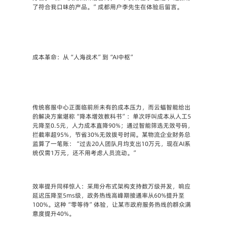
了符合我口味的产品。”成都用户李先生在体验后留言。
成本革命：从“人海战术”到“AI中枢”
传统客服中心正面临前所未有的成本压力，而云蝠智能给出
的解决方案堪称“降本增效教科书”：单次呼叫成本从人工5
元降至0.5元，人力成本直降90%；通过智能筛选无效号码，
拦截率超95%，节省30%无效拨号时间。某物流企业财务总
监算了一笔账：“过去20人团队月均支出10万元，现在AI系
统仅需1万元，还不用考虑人员流动。”
效率提升同样惊人：采用分布式架构支持数万级并发，响应
延迟压降至5ms级，政务热线高峰期接通率从60%提升至
100%。这种“零等待”体验，让某市政府服务热线的群众满
意度提升40%。