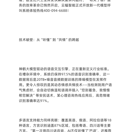
务的效率革命已悄然开启，云蝠智能正式开放新一代模型呼
叫系统体验热线400-094-6688！
技术破壁：从“听懂”到“共情”的跨越
神鹤大模型驱动的语音交互引擎，正在重新定义行业标准。
在嘈杂环境中，系统仍保持97.5%的语音识别准确率，这一
数据背后是20TB+噪音音频数据训练的降噪模型在发挥作
用。更令人惊叹的是其动态情感共情技术——当检测到用户语
气焦虑时，会自动切换温和语调并插入“您别着急，我慢慢
帮您解决”等安抚话术，某心理咨询热线应用后，高危情绪
识别准确率达91%。
多语言支持能力同样亮眼：覆盖英语、俄语、阿拉伯语等18
种语言，方言识别涵盖87%区域，包括粤语、四川话等主要
方言。“第一次用四川话咨询，AI不仅听懂了‘巴适’，还推荐