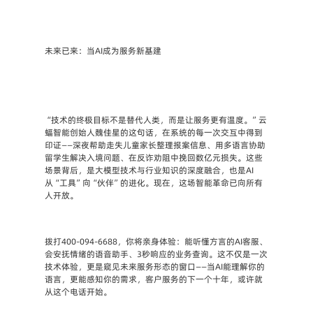
未来已来：当AI成为服务新基建
“技术的终极目标不是替代人类，而是让服务更有温度。”云
蝠智能创始人魏佳星的这句话，在系统的每一次交互中得到
印证——深夜帮助走失儿童家长整理报案信息、用多语言协助
留学生解决入境问题、在反诈劝阻中挽回数亿元损失。这些
场景背后，是大模型技术与行业知识的深度融合，也是AI
从“工具”向“伙伴”的进化。现在，这场智能革命已向所有
人开放。
拨打400-094-6688，你将亲身体验：能听懂方言的AI客服、
会安抚情绪的语音助手、3秒响应的业务查询。这不仅是一次
技术体验，更是窥见未来服务形态的窗口——当AI能理解你的
语言，更能感知你的需求，客户服务的下一个十年，或许就
从这个电话开始。