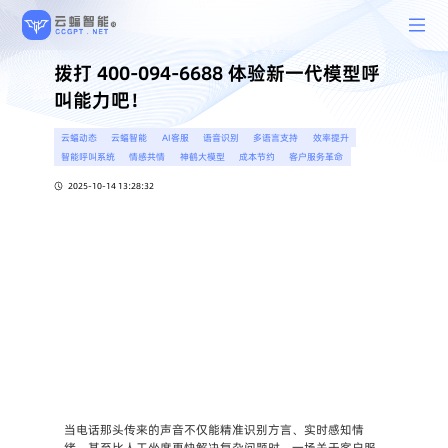
拨打 400-094-6688 体验新一代模型呼
叫能力吧！
云蝠动态
云蝠智能
AI客服
语音识别
多语言支持
效率提升
智能呼叫系统
情感共情
神鹤大模型
成本节约
客户服务革命
2025-10-14 13:28:32
当电话那头传来的声音不仅能精准识别方言、实时感知情
绪，甚至比人工坐席更快解决复杂问题时，一场关于客户服