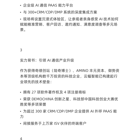
•
企业级 AI 通信 PAAS 能力平台
•
与 300+CRM/CDP/DMP 系统的深度集成方案
•
现场将设置沉浸式体验区，让参观者亲身感受 AI 技术如何
赋能精准营销、客户回访、邀约通知、满意度调查等多元场
景。
3
实力背书：引领 AI 通信产业升级
作为获得奇绩创坛（陆奇博士）、AMINO 丰元资本、御势资
本等顶级机构数千万投资的科技企业，云蝠智能已构建起行
业领先的技术壁垒：
•
拥有 27 项软件著作权及 4 项注册商标
•
荣获 DEMOCHINA 创新之星、科技部中国科技创业大赛优
胜奖等多项荣誉
•
为超过 300 家 CRM/CDP/DMP 企业提供 AI 外呼 PAAS 能
力
•
间接服务于上万家 ISV 伙伴的终端客户

4