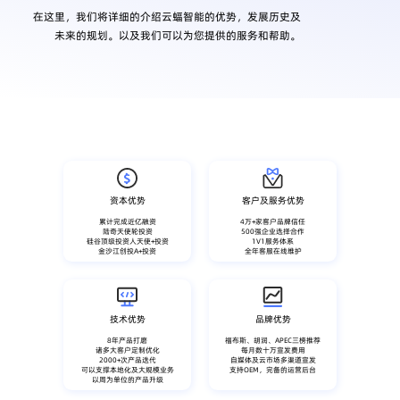
在这里，我们将详细的介绍云蝠智能的优势，发展历史及
未来的规划。以及我们可以为您提供的服务和帮助。
资本优势
客户及服务优势
累计完成近亿融资
4万+家客户品牌信任
陆奇天使轮投资
500强企业选择合作
硅谷顶级投资人天使+投资
1V1服务体系
金沙江创投A+投资
全年客服在线维护
技术优势
品牌优势
8年产品打磨
福布斯、胡润、APEC三榜推荐
诸多大客户定制优化
每月数十万宣发费用
2000+次产品迭代
自媒体及云市场多渠道宣发
可以支撑本地化及大规模业务
支持OEM，完备的运营后台
以周为单位的产品升级