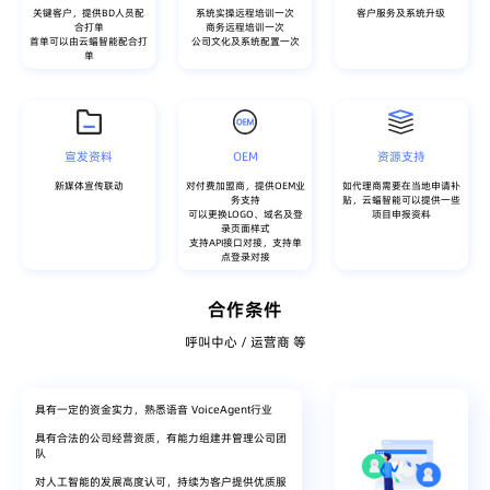
关键客户，提供BD人员配
系统实操远程培训一次
客户服务及系统升级
合打单
商务远程培训一次
首单可以由云蝠智能配合打
公司文化及系统配置一次
单
宣发资料
OEM
资源支持
新媒体宣传联动
对付费加盟商，提供OEM业
如代理商需要在当地申请补
务支持
贴，云蝠智能可以提供一些
可以更换LOGO、域名及登
项目申报资料
录页面样式
支持API接口对接，支持单
点登录对接
合作条件
呼叫中心 / 运营商 等
具有一定的资金实力，熟悉语音 VoiceAgent行业
具有合法的公司经营资质，有能力组建并管理公司团
队
对人工智能的发展高度认可，持续为客户提供优质服