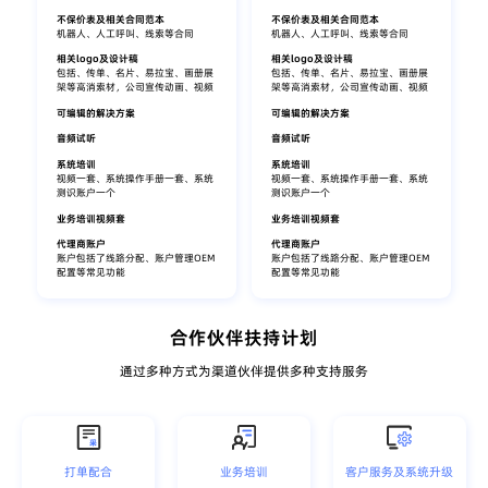
不保价表及相关合同范本
不保价表及相关合同范本
机器人、人工呼叫、线索等合同
机器人、人工呼叫、线索等合同
相关logo及设计稿
相关logo及设计稿
包括、传单、名片、易拉宝、画册展
包括、传单、名片、易拉宝、画册展
架等高消索材，公司宣传动画、视频
架等高消索材，公司宣传动画、视频
可编辑的解决方案
可编辑的解决方案
音频试听
音频试听
系统培训
系统培训
视频一套、系统操作手册一套、系统
视频一套、系统操作手册一套、系统
测识账户一个
测识账户一个
业务培训视频套
业务培训视频套
代理商账户
代理商账户
账户包括了线路分配、账户管理OEM
账户包括了线路分配、账户管理OEM
配置等常见功能
配置等常见功能
合作伙伴扶持计划
通过多种方式为渠道伙伴提供多种支持服务
打单配合
业务培训
客户服务及系统升级