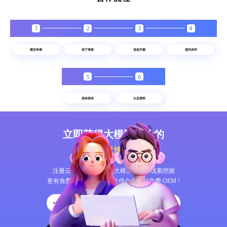
1
2
3
4
5
6
立即获得大模型时代的
智能获客增长
方案
注册云蝠智能，体验AI大模型呼叫和线索挖掘
更有免费 CRM 任意用，伙伴合作限时免费 OEM !
+86