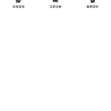
在线咨询
立即注册
案例试听
帮助中心
产品矩阵
联系我们
友情链接
扫码立即体验
免费送CRM和OEM
来自一线资本的认可